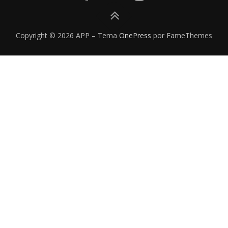
Copyright © 2026 APP
–
Tema
OnePress
por FameThemes