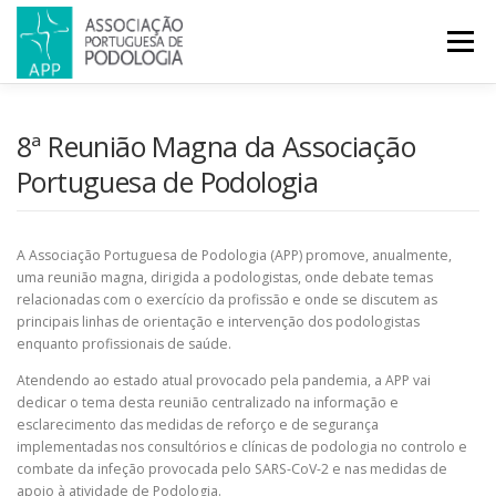
Menu
APP
PODOLOGIA
LICENCIATURA EM PODOLOGIA
8ª Reunião Magna da Associação
Portuguesa de Podologia
INICIATIVAS
NOTÍCIAS
GALERIA
CERTIFICAÇÃO
A Associação Portuguesa de Podologia (APP) promove, anualmente,
uma reunião magna, dirigida a podologistas, onde debate temas
CONGRESSOS
REVISTA
CONTACTOS
relacionadas com o exercício da profissão e onde se discutem as
principais linhas de orientação e intervenção dos podologistas
enquanto profissionais de saúde.
Atendendo ao estado atual provocado pela pandemia, a APP vai
dedicar o tema desta reunião centralizado na informação e
esclarecimento das medidas de reforço e de segurança
implementadas nos consultórios e clínicas de podologia no controlo e
combate da infeção provocada pelo SARS-CoV-2 e nas medidas de
apoio à atividade de Podologia.