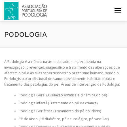
Menu
APP
PODOLOGIA
LICENCIATURA EM PODOLOGIA
PODOLOGIA
INICIATIVAS
NOTÍCIAS
GALERIA
CERTIFICAÇÃO
A Podologia é a ciência na área da saúde, especializada na
investigação, prevenção, diagnóstico e tratamento das alterações que
afectam o pé e as suas repercussões no organismo humano, sendo o
CONGRESSOS
REVISTA
CONTACTOS
Podologista o profissional de saúde devidamente habilitado para o
tratamento das patologias do pé. Áreas de intervenção da Podologia:
Podologia Geral (Avaliação estática e dinâmica do pé)
Podologia Infantil (Tratamento do pé da criança)
Podologia Geriátrica (Tratamento do pé do idoso)
Pé de Risco (Pé diabético, pé neurológico, pé vascular)
Podologia Desportiva (Avaliação e tratamento do pé do