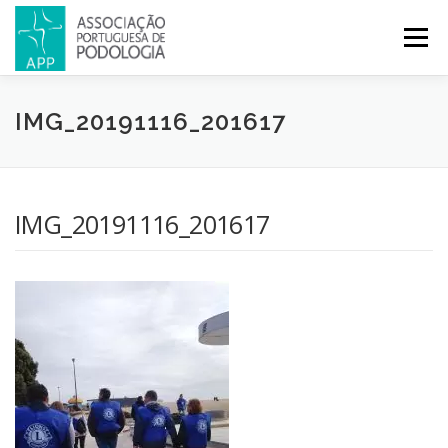
Menu
APP
PODOLOGIA
LICENCIATURA EM PODOLOGIA
IMG_20191116_201617
INICIATIVAS
NOTÍCIAS
GALERIA
CERTIFICAÇÃO
IMG_20191116_201617
CONGRESSOS
REVISTA
CONTACTOS