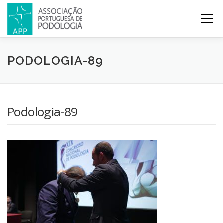
Menu
APP
PODOLOGIA
LICENCIATURA EM PODOLOGIA
PODOLOGIA-89
INICIATIVAS
NOTÍCIAS
GALERIA
CERTIFICAÇÃO
Podologia-89
CONGRESSOS
REVISTA
CONTACTOS