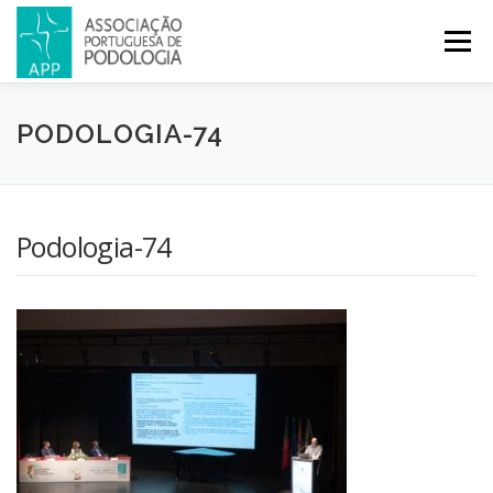
Menu
APP
PODOLOGIA
LICENCIATURA EM PODOLOGIA
PODOLOGIA-74
INICIATIVAS
NOTÍCIAS
GALERIA
CERTIFICAÇÃO
Podologia-74
CONGRESSOS
REVISTA
CONTACTOS