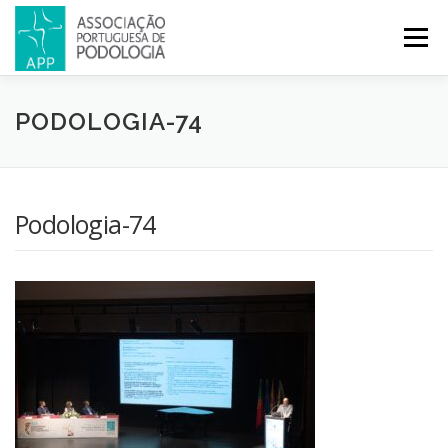
Menu
APP
PODOLOGIA
LICENCIATURA EM PODOLOGIA
PODOLOGIA-74
INICIATIVAS
NOTÍCIAS
GALERIA
CERTIFICAÇÃO
Podologia-74
CONGRESSOS
REVISTA
CONTACTOS