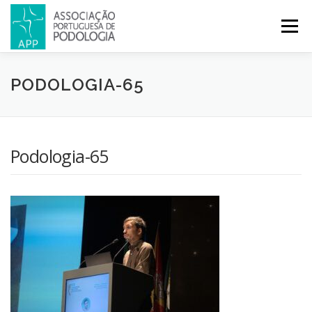
Menu
APP
PODOLOGIA
LICENCIATURA EM PODOLOGIA
PODOLOGIA-65
INICIATIVAS
NOTÍCIAS
GALERIA
CERTIFICAÇÃO
Podologia-65
CONGRESSOS
REVISTA
CONTACTOS