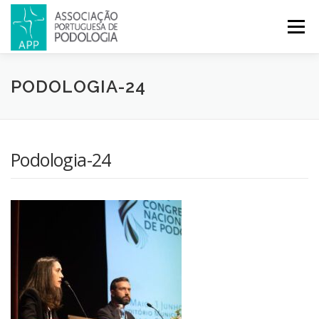
Menu
APP
PODOLOGIA
LICENCIATURA EM PODOLOGIA
PODOLOGIA-24
INICIATIVAS
NOTÍCIAS
GALERIA
CERTIFICAÇÃO
Podologia-24
CONGRESSOS
REVISTA
CONTACTOS