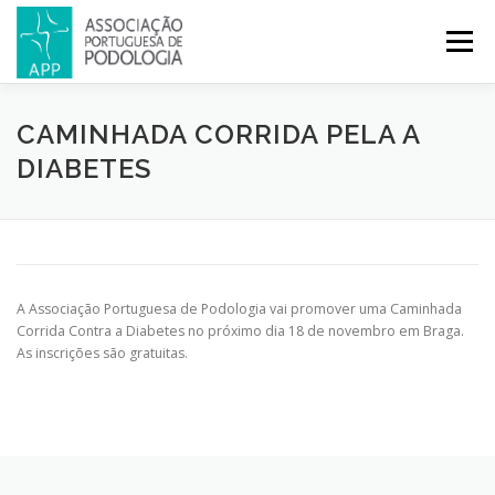
Menu
APP
PODOLOGIA
LICENCIATURA EM PODOLOGIA
CAMINHADA CORRIDA PELA A
DIABETES
INICIATIVAS
NOTÍCIAS
GALERIA
CERTIFICAÇÃO
CONGRESSOS
REVISTA
CONTACTOS
A Associação Portuguesa de Podologia vai promover uma Caminhada
Corrida Contra a Diabetes no próximo dia 18 de novembro em Braga.
As inscrições são gratuitas.