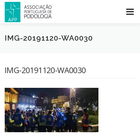
Menu
APP
PODOLOGIA
LICENCIATURA EM PODOLOGIA
IMG-20191120-WA0030
INICIATIVAS
NOTÍCIAS
GALERIA
CERTIFICAÇÃO
IMG-20191120-WA0030
CONGRESSOS
REVISTA
CONTACTOS