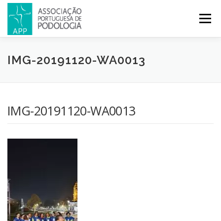
Menu
APP
PODOLOGIA
LICENCIATURA EM PODOLOGIA
IMG-20191120-WA0013
INICIATIVAS
NOTÍCIAS
GALERIA
CERTIFICAÇÃO
IMG-20191120-WA0013
CONGRESSOS
REVISTA
CONTACTOS