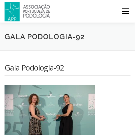
Menu
APP
PODOLOGIA
LICENCIATURA EM PODOLOGIA
GALA PODOLOGIA-92
INICIATIVAS
NOTÍCIAS
GALERIA
CERTIFICAÇÃO
Gala Podologia-92
CONGRESSOS
REVISTA
CONTACTOS