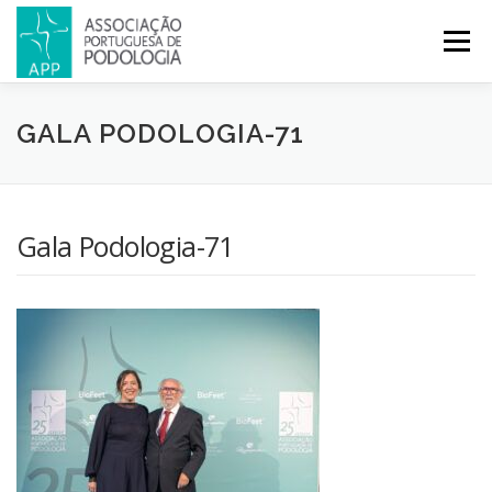
Menu
APP
PODOLOGIA
LICENCIATURA EM PODOLOGIA
GALA PODOLOGIA-71
INICIATIVAS
NOTÍCIAS
GALERIA
CERTIFICAÇÃO
Gala Podologia-71
CONGRESSOS
REVISTA
CONTACTOS