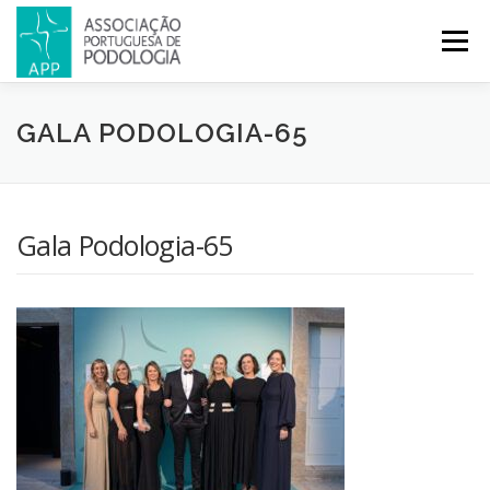
Menu
APP
PODOLOGIA
LICENCIATURA EM PODOLOGIA
GALA PODOLOGIA-65
INICIATIVAS
NOTÍCIAS
GALERIA
CERTIFICAÇÃO
Gala Podologia-65
CONGRESSOS
REVISTA
CONTACTOS