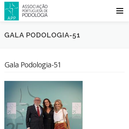
Menu
APP
PODOLOGIA
LICENCIATURA EM PODOLOGIA
GALA PODOLOGIA-51
INICIATIVAS
NOTÍCIAS
GALERIA
CERTIFICAÇÃO
Gala Podologia-51
CONGRESSOS
REVISTA
CONTACTOS