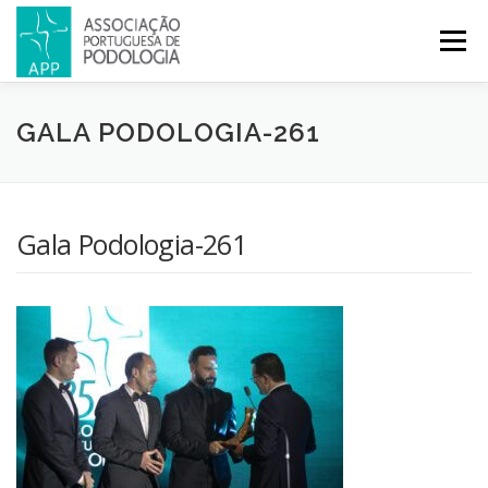
Menu
APP
PODOLOGIA
LICENCIATURA EM PODOLOGIA
GALA PODOLOGIA-261
INICIATIVAS
NOTÍCIAS
GALERIA
CERTIFICAÇÃO
Gala Podologia-261
CONGRESSOS
REVISTA
CONTACTOS