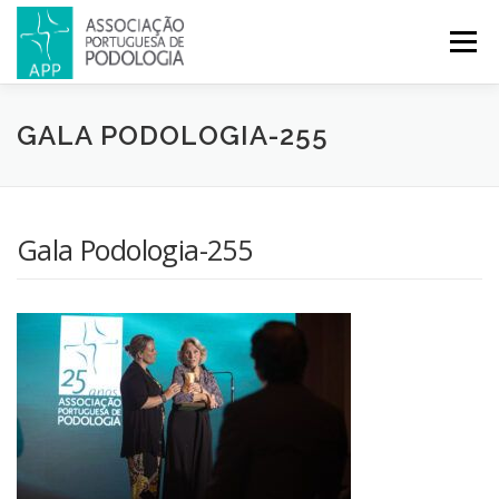
Menu
APP
PODOLOGIA
LICENCIATURA EM PODOLOGIA
GALA PODOLOGIA-255
INICIATIVAS
NOTÍCIAS
GALERIA
CERTIFICAÇÃO
Gala Podologia-255
CONGRESSOS
REVISTA
CONTACTOS