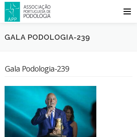
Menu
APP
PODOLOGIA
LICENCIATURA EM PODOLOGIA
GALA PODOLOGIA-239
INICIATIVAS
NOTÍCIAS
GALERIA
CERTIFICAÇÃO
Gala Podologia-239
CONGRESSOS
REVISTA
CONTACTOS