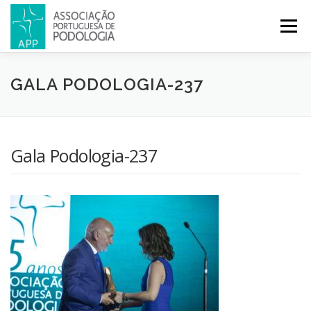
Menu
APP
PODOLOGIA
LICENCIATURA EM PODOLOGIA
GALA PODOLOGIA-237
INICIATIVAS
NOTÍCIAS
GALERIA
CERTIFICAÇÃO
Gala Podologia-237
CONGRESSOS
REVISTA
CONTACTOS