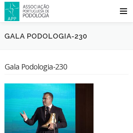
Menu
APP
PODOLOGIA
LICENCIATURA EM PODOLOGIA
GALA PODOLOGIA-230
INICIATIVAS
NOTÍCIAS
GALERIA
CERTIFICAÇÃO
Gala Podologia-230
CONGRESSOS
REVISTA
CONTACTOS