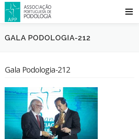
Menu
APP
PODOLOGIA
LICENCIATURA EM PODOLOGIA
GALA PODOLOGIA-212
INICIATIVAS
NOTÍCIAS
GALERIA
CERTIFICAÇÃO
Gala Podologia-212
CONGRESSOS
REVISTA
CONTACTOS