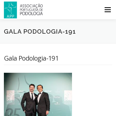
Menu
APP
PODOLOGIA
LICENCIATURA EM PODOLOGIA
GALA PODOLOGIA-191
INICIATIVAS
NOTÍCIAS
GALERIA
CERTIFICAÇÃO
Gala Podologia-191
CONGRESSOS
REVISTA
CONTACTOS