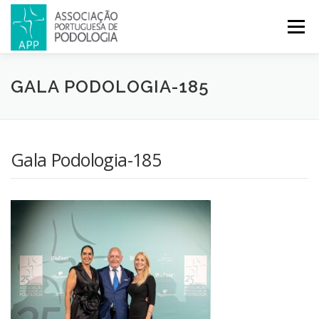
Menu
APP
PODOLOGIA
LICENCIATURA EM PODOLOGIA
GALA PODOLOGIA-185
INICIATIVAS
NOTÍCIAS
GALERIA
CERTIFICAÇÃO
Gala Podologia-185
CONGRESSOS
REVISTA
CONTACTOS