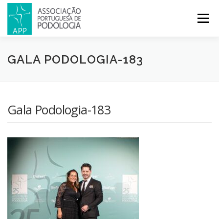
Menu
APP
PODOLOGIA
LICENCIATURA EM PODOLOGIA
GALA PODOLOGIA-183
INICIATIVAS
NOTÍCIAS
GALERIA
CERTIFICAÇÃO
Gala Podologia-183
CONGRESSOS
REVISTA
CONTACTOS