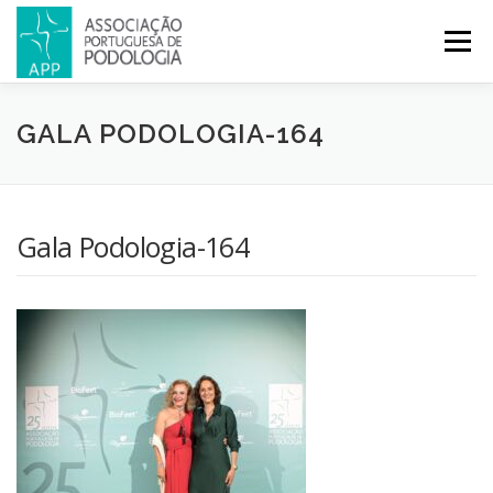
Menu
APP
PODOLOGIA
LICENCIATURA EM PODOLOGIA
GALA PODOLOGIA-164
INICIATIVAS
NOTÍCIAS
GALERIA
CERTIFICAÇÃO
Gala Podologia-164
CONGRESSOS
REVISTA
CONTACTOS