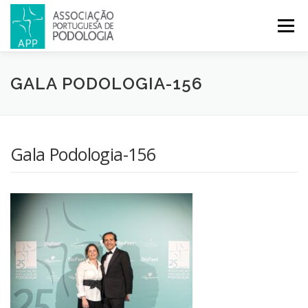
Menu
APP
PODOLOGIA
LICENCIATURA EM PODOLOGIA
GALA PODOLOGIA-156
INICIATIVAS
NOTÍCIAS
GALERIA
CERTIFICAÇÃO
Gala Podologia-156
CONGRESSOS
REVISTA
CONTACTOS