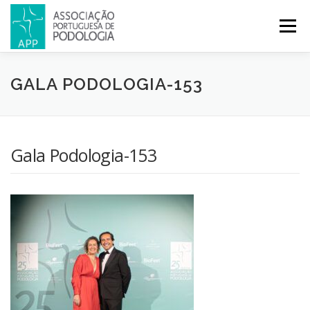
Menu
APP
PODOLOGIA
LICENCIATURA EM PODOLOGIA
GALA PODOLOGIA-153
INICIATIVAS
NOTÍCIAS
GALERIA
CERTIFICAÇÃO
Gala Podologia-153
CONGRESSOS
REVISTA
CONTACTOS