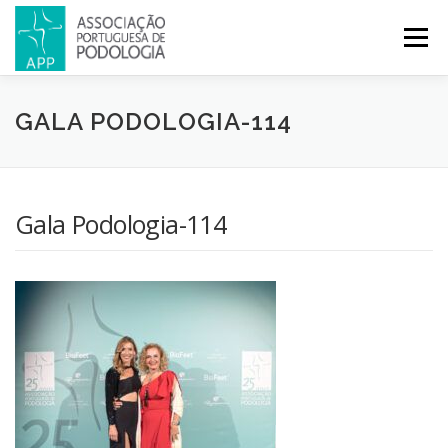
Menu
APP
PODOLOGIA
LICENCIATURA EM PODOLOGIA
GALA PODOLOGIA-114
INICIATIVAS
NOTÍCIAS
GALERIA
CERTIFICAÇÃO
Gala Podologia-114
CONGRESSOS
REVISTA
CONTACTOS