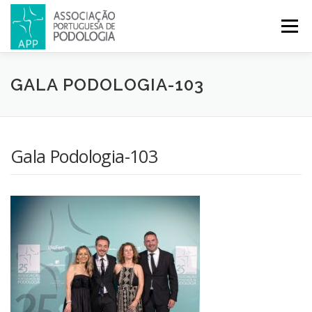
Menu
APP
PODOLOGIA
LICENCIATURA EM PODOLOGIA
GALA PODOLOGIA-103
INICIATIVAS
NOTÍCIAS
GALERIA
CERTIFICAÇÃO
Gala Podologia-103
CONGRESSOS
REVISTA
CONTACTOS