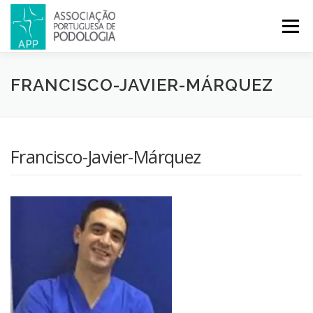
Menu
APP
PODOLOGIA
LICENCIATURA EM PODOLOGIA
FRANCISCO-JAVIER-MÁRQUEZ
INICIATIVAS
NOTÍCIAS
GALERIA
CERTIFICAÇÃO
Francisco-Javier-Márquez
CONGRESSOS
REVISTA
CONTACTOS