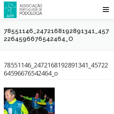
Menu
APP
PODOLOGIA
LICENCIATURA EM PODOLOGIA
78551146_2472168192891341_457
2264596676542464_O
INICIATIVAS
NOTÍCIAS
GALERIA
CERTIFICAÇÃO
78551146_2472168192891341_45722
CONGRESSOS
REVISTA
CONTACTOS
64596676542464_o