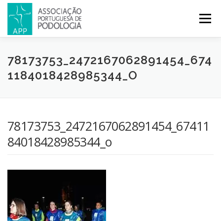
Menu
APP
PODOLOGIA
LICENCIATURA EM PODOLOGIA
78173753_2472167062891454_674
1184018428985344_O
INICIATIVAS
NOTÍCIAS
GALERIA
CERTIFICAÇÃO
78173753_2472167062891454_67411
CONGRESSOS
REVISTA
CONTACTOS
84018428985344_o