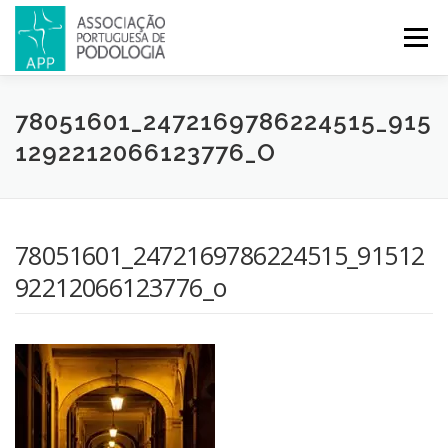
Menu
APP
PODOLOGIA
LICENCIATURA EM PODOLOGIA
78051601_2472169786224515_915
1292212066123776_O
INICIATIVAS
NOTÍCIAS
GALERIA
CERTIFICAÇÃO
78051601_2472169786224515_91512
CONGRESSOS
REVISTA
CONTACTOS
92212066123776_o