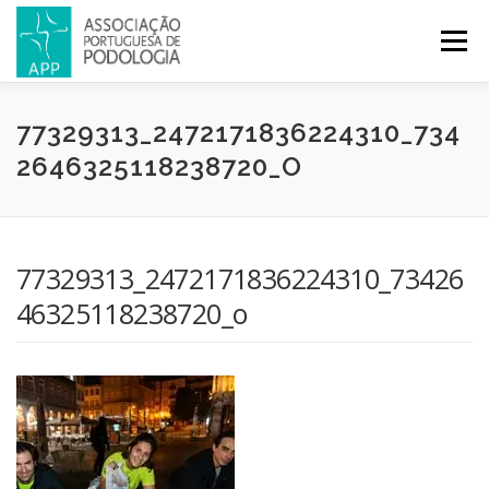
Menu
APP
PODOLOGIA
LICENCIATURA EM PODOLOGIA
77329313_2472171836224310_734
2646325118238720_O
INICIATIVAS
NOTÍCIAS
GALERIA
CERTIFICAÇÃO
77329313_2472171836224310_73426
CONGRESSOS
REVISTA
CONTACTOS
46325118238720_o