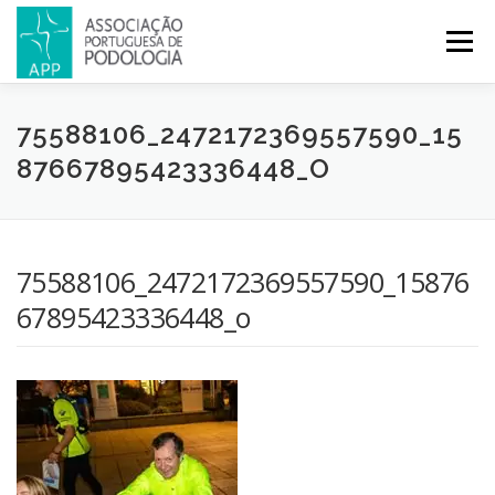
Menu
APP
PODOLOGIA
LICENCIATURA EM PODOLOGIA
75588106_2472172369557590_15
87667895423336448_O
INICIATIVAS
NOTÍCIAS
GALERIA
CERTIFICAÇÃO
75588106_2472172369557590_15876
CONGRESSOS
REVISTA
CONTACTOS
67895423336448_o