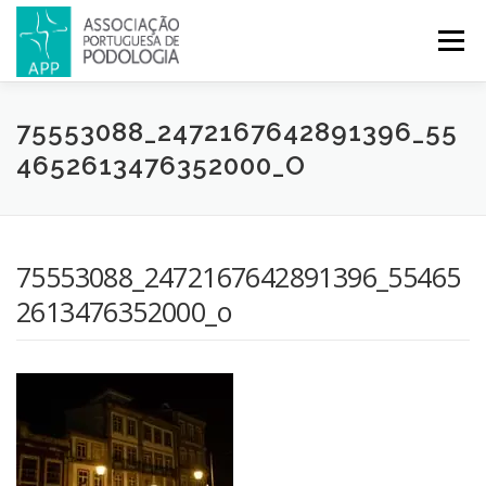
Menu
APP
PODOLOGIA
LICENCIATURA EM PODOLOGIA
75553088_2472167642891396_55
4652613476352000_O
INICIATIVAS
NOTÍCIAS
GALERIA
CERTIFICAÇÃO
75553088_2472167642891396_55465
CONGRESSOS
REVISTA
CONTACTOS
2613476352000_o