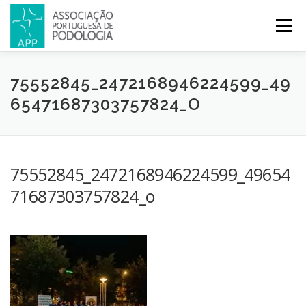
Menu
APP
PODOLOGIA
LICENCIATURA EM PODOLOGIA
75552845_2472168946224599_49
65471687303757824_O
INICIATIVAS
NOTÍCIAS
GALERIA
CERTIFICAÇÃO
75552845_2472168946224599_49654
CONGRESSOS
REVISTA
CONTACTOS
71687303757824_o