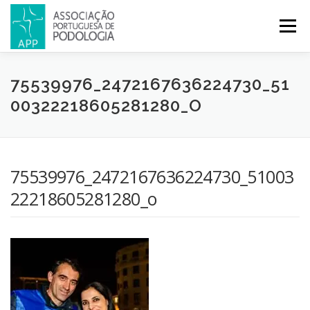
Menu
APP
PODOLOGIA
LICENCIATURA EM PODOLOGIA
75539976_2472167636224730_51
00322218605281280_O
INICIATIVAS
NOTÍCIAS
GALERIA
CERTIFICAÇÃO
75539976_2472167636224730_51003
CONGRESSOS
REVISTA
CONTACTOS
22218605281280_o