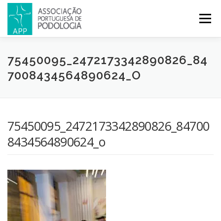
Menu
APP
PODOLOGIA
LICENCIATURA EM PODOLOGIA
75450095_2472173342890826_84
7008434564890624_O
INICIATIVAS
NOTÍCIAS
GALERIA
CERTIFICAÇÃO
75450095_2472173342890826_84700
CONGRESSOS
REVISTA
CONTACTOS
8434564890624_o