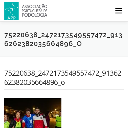
Menu
APP
PODOLOGIA
LICENCIATURA EM PODOLOGIA
75220638_2472173549557472_913
6262382035664896_O
INICIATIVAS
NOTÍCIAS
GALERIA
CERTIFICAÇÃO
75220638_2472173549557472_91362
CONGRESSOS
REVISTA
CONTACTOS
62382035664896_o