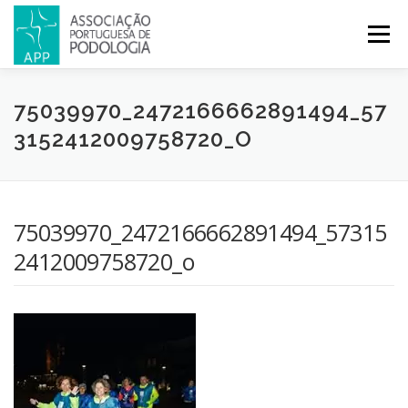
Menu
APP
PODOLOGIA
LICENCIATURA EM PODOLOGIA
75039970_2472166662891494_57
3152412009758720_O
INICIATIVAS
NOTÍCIAS
GALERIA
CERTIFICAÇÃO
75039970_2472166662891494_57315
CONGRESSOS
REVISTA
CONTACTOS
2412009758720_o