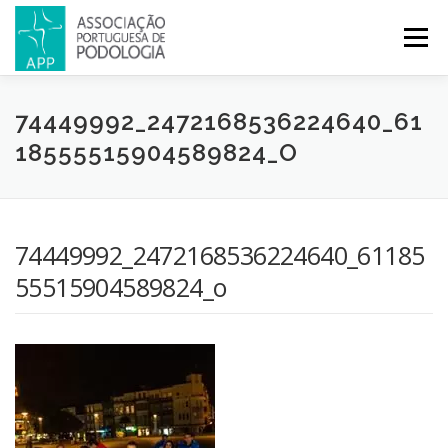
Menu
APP
PODOLOGIA
LICENCIATURA EM PODOLOGIA
74449992_2472168536224640_61
18555515904589824_O
INICIATIVAS
NOTÍCIAS
GALERIA
CERTIFICAÇÃO
74449992_2472168536224640_61185
CONGRESSOS
REVISTA
CONTACTOS
55515904589824_o