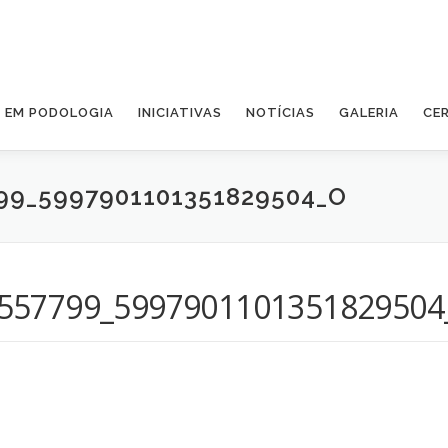
A EM PODOLOGIA
INICIATIVAS
NOTÍCIAS
GALERIA
CE
799_5997901101351829504_O
557799_5997901101351829504