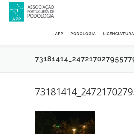
APP
PODOLOGIA
LICENCIATUR
73181414_2472170279557
73181414_2472170279