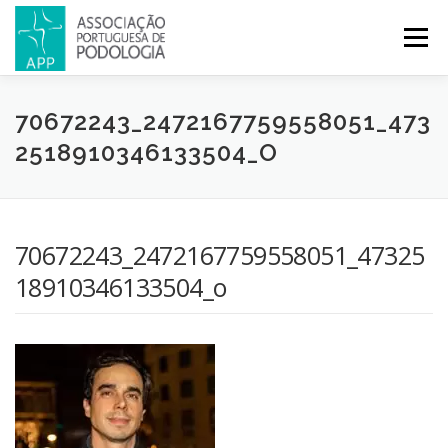
Menu
APP
PODOLOGIA
LICENCIATURA EM PODOLOGIA
70672243_2472167759558051_473
2518910346133504_O
INICIATIVAS
NOTÍCIAS
GALERIA
CERTIFICAÇÃO
70672243_2472167759558051_47325
CONGRESSOS
REVISTA
CONTACTOS
18910346133504_o