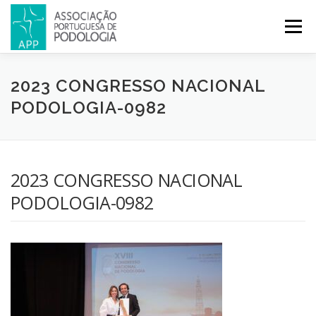
Menu
APP
PODOLOGIA
LICENCIATURA EM PODOLOGIA
2023 CONGRESSO NACIONAL
PODOLOGIA-0982
INICIATIVAS
NOTÍCIAS
GALERIA
CERTIFICAÇÃO
2023 CONGRESSO NACIONAL
CONGRESSOS
REVISTA
CONTACTOS
PODOLOGIA-0982