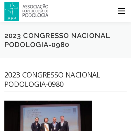
Menu
APP
PODOLOGIA
LICENCIATURA EM PODOLOGIA
2023 CONGRESSO NACIONAL
PODOLOGIA-0980
INICIATIVAS
NOTÍCIAS
GALERIA
CERTIFICAÇÃO
2023 CONGRESSO NACIONAL
CONGRESSOS
REVISTA
CONTACTOS
PODOLOGIA-0980