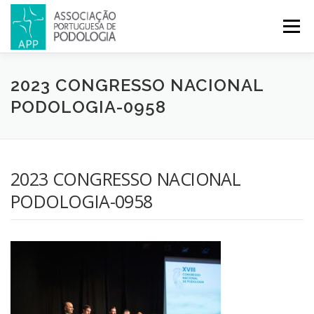
Menu
APP
PODOLOGIA
LICENCIATURA EM PODOLOGIA
2023 CONGRESSO NACIONAL
PODOLOGIA-0958
INICIATIVAS
NOTÍCIAS
GALERIA
CERTIFICAÇÃO
2023 CONGRESSO NACIONAL
CONGRESSOS
REVISTA
CONTACTOS
PODOLOGIA-0958