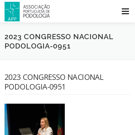
Menu
APP
PODOLOGIA
LICENCIATURA EM PODOLOGIA
2023 CONGRESSO NACIONAL
PODOLOGIA-0951
INICIATIVAS
NOTÍCIAS
GALERIA
CERTIFICAÇÃO
2023 CONGRESSO NACIONAL
CONGRESSOS
REVISTA
CONTACTOS
PODOLOGIA-0951