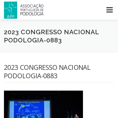
Menu
APP
PODOLOGIA
LICENCIATURA EM PODOLOGIA
2023 CONGRESSO NACIONAL
PODOLOGIA-0883
INICIATIVAS
NOTÍCIAS
GALERIA
CERTIFICAÇÃO
2023 CONGRESSO NACIONAL
CONGRESSOS
REVISTA
CONTACTOS
PODOLOGIA-0883